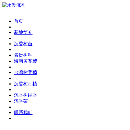
首页
基地简介
沉香树苗
名贵树种
海南黄花梨
台湾树葡萄
沉香树种植
沉香树结香
沉香茶
联系我们