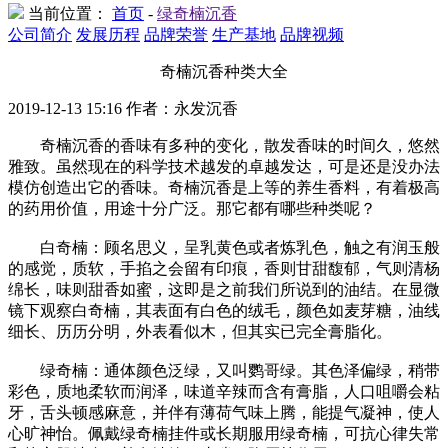
当前位置：
首页
-
绿奇楠沉香
公司简介
发展历程
品牌荣誉
生产基地
品牌视频
奇楠沉香种类大全
2019-12-13 15:16 作者：永发沉香
奇楠沉香的香味有多种的变化，散发香味的时间久，悠然
雅致。虽然现在的科学技术越发的卓越发达，可是还是没办法
模仿创造出它的香味。奇楠沉香是上等的养生香料，有着极高
的药用价值，用途十分广泛。那它都有哪些种类呢？
白奇楠：顾名思义，呈乳黄色或者炼乳色，触之有润玉般
的感觉，质软，手掐之会留有印痕，香则甘甜馥郁，气则清杨
绵长，味则甜香如蜜，这即是之前我们所说到的油结。在显微
镜下观察白奇楠，其表面有白色的绒毛，颜色如麦芽糖，油线
细长、历历分明，外表看似木，但其实已完全膏脂化。
绿奇楠：通体颜色泛绿，又叫鹦哥绿。其色泽偏绿，稍带
彩色，质地柔软而润泽，味道辛辣而含有膏脂，人口咀嚼会粘
牙，舌头顿感麻意，并伴有薄荷气味上腾，能提气凝神，使人
心旷神怡。佩戴绿奇楠挂件或长期服用绿奇楠，可抗心律失常