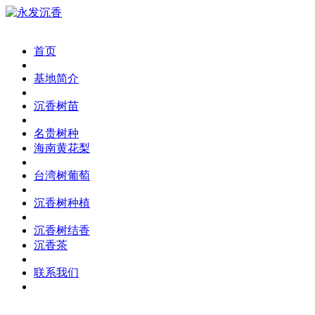
首页
基地简介
沉香树苗
名贵树种
海南黄花梨
台湾树葡萄
沉香树种植
沉香树结香
沉香茶
联系我们