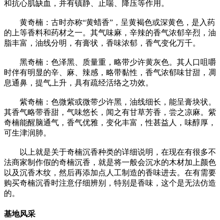
和抗心肌缺血，并有镇静、止喘、降压等作用。
黄奇楠：古时亦称“黄蜡香”，呈黄褐色或深黄色，是入药
的上等香料和药材之一。其气味麻，辛辣的香气浓郁辛烈，油
脂丰富，油线分明，有膏状，香味浓郁，香气变化万千。
黑奇楠：色泽黑、质量重，略带少许黄灰色。其人口咀嚼
时伴有明显的辛、麻、辣感，略带黏性，香气浓郁味甘甜，凋
息通鼻，提气上升，具有疏经活络之功效。
紫奇楠：色微紫或微带少许黑，油线细长，能呈膏块状。
其香气略带香甜，气味悠长，闻之有甘草芳香，尝之凉麻。紫
奇楠能醒脑通气，香气优雅，变化丰富，性甚益人，味醇厚，
可生津润肺。
以上就是关于奇楠沉香种类的详细说明，在现在有很多不
法商家制作假的奇楠沉香，就是将一般会沉水的木材加上颜色
以及沉香木纹，然后再添加点人工制造的香味进去。在有需要
购买奇楠沉香时注意仔细辨别，特别是香味，这个是无法仿造
的。
基地风采