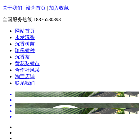
关于我们
|
设为首页
|
加入收藏
全国服务热线:18876530898
网站首页
永发沉香
沉香树苗
珍稀树种
沉香茶
黄花梨树苗
合作社风采
淘宝店铺
联系我们