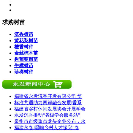
求购树苗
沉香树苗
黄花梨树苗
檀香树种
金丝楠木苗
树葡萄树苗
牛樟树苗
珍稀树种
福建省永发沉香开发有限公司 简
标准共通助力两岸融合发展|香系
福建省乡村休闲发展协会开展学会
永发沉香推动“省级学会服务站”
泉州市市级重点龙头企业公布，永
福建永春:唱响乡村人才振兴“春