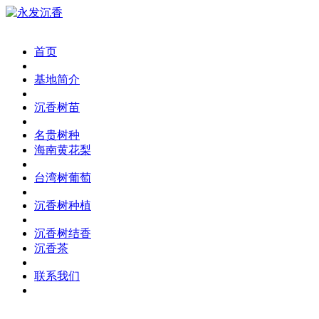
首页
基地简介
沉香树苗
名贵树种
海南黄花梨
台湾树葡萄
沉香树种植
沉香树结香
沉香茶
联系我们